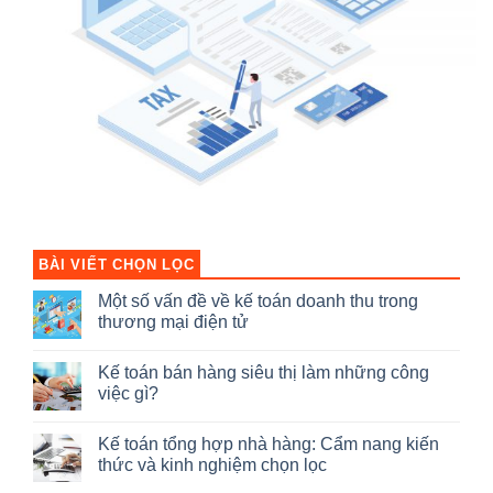
BÀI VIẾT CHỌN LỌC
Một số vấn đề về kế toán doanh thu trong
thương mại điện tử
Không
có
Kế toán bán hàng siêu thị làm những công
bình
luận
việc gì?
ở
Một
Không
số
có
Kế toán tổng hợp nhà hàng: Cẩm nang kiến
vấn
bình
đề
luận
thức và kinh nghiệm chọn lọc
về
ở
kế
Kế
Không