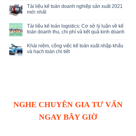
toán
toán
có
Tài liệu kế toán doanh nghiệp sản xuất 2021
doanh
bán
bình
thu
hàng
luận
mới nhất
trong
siêu
ở
thương
thị
Kế
Không
mại
làm
toán
có
Tài liệu kế toán logistics: Cơ sở lý luận về kế
điện
những
tổng
bình
tử
công
hợp
luận
toán doanh thu, chi phí và kết quả kinh doanh
việc
nhà
ở
gì?
hàng:
Tài
Không
Cẩm
liệu
có
Khái niệm, công việc kế toán xuất nhập khẩu
nang
kế
bình
kiến
toán
luận
và hạch toán chi tiết
thức
doanh
ở
và
nghiệp
Tài
Không
kinh
sản
liệu
có
nghiệm
xuất
kế
bình
chọn
2021
toán
luận
lọc
mới
logistics:
ở
nhất
Cơ
Khái
sở
niệm,
lý
công
luận
việc
về
kế
kế
toán
toán
xuất
NGHE CHUYÊN GIA TƯ VẤN
doanh
nhập
thu,
khẩu
chi
và
NGAY BÂY GIỜ
phí
hạch
và
toán
kết
chi
quả
tiết
kinh