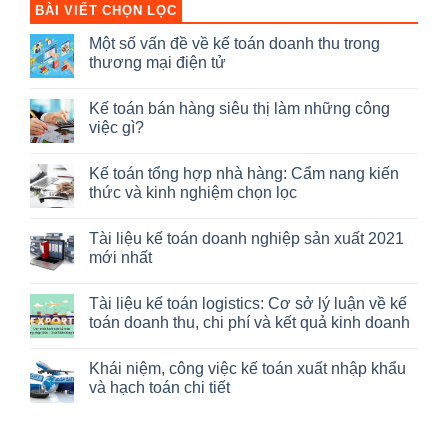
BÀI VIẾT CHỌN LỌC
Một số vấn đề về kế toán doanh thu trong
thương mại điện tử
Không
có
Kế toán bán hàng siêu thị làm những công
bình
luận
việc gì?
ở
Một
Không
số
có
Kế toán tổng hợp nhà hàng: Cẩm nang kiến
vấn
bình
đề
luận
thức và kinh nghiệm chọn lọc
về
ở
kế
Kế
Không
toán
toán
có
Tài liệu kế toán doanh nghiệp sản xuất 2021
doanh
bán
bình
thu
hàng
luận
mới nhất
trong
siêu
ở
thương
thị
Kế
Không
mại
làm
toán
có
Tài liệu kế toán logistics: Cơ sở lý luận về kế
điện
những
tổng
bình
tử
công
hợp
luận
toán doanh thu, chi phí và kết quả kinh doanh
việc
nhà
ở
gì?
hàng:
Tài
Không
Cẩm
liệu
có
Khái niệm, công việc kế toán xuất nhập khẩu
nang
kế
bình
kiến
toán
luận
và hạch toán chi tiết
thức
doanh
ở
và
nghiệp
Tài
Không
kinh
sản
liệu
có
nghiệm
xuất
kế
bình
chọn
2021
toán
luận