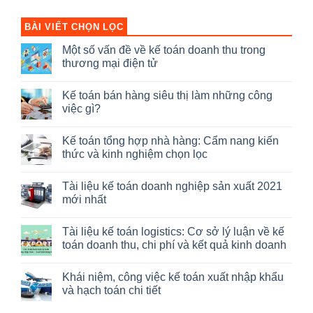
BÀI VIẾT CHỌN LỌC
Một số vấn đề về kế toán doanh thu trong
thương mại điện tử
Không
có
Kế toán bán hàng siêu thị làm những công
bình
luận
việc gì?
ở
Một
Không
số
có
Kế toán tổng hợp nhà hàng: Cẩm nang kiến
vấn
bình
đề
luận
thức và kinh nghiệm chọn lọc
về
ở
kế
Kế
Không
toán
toán
có
Tài liệu kế toán doanh nghiệp sản xuất 2021
doanh
bán
bình
thu
hàng
luận
mới nhất
trong
siêu
ở
thương
thị
Kế
Không
mại
làm
toán
có
Tài liệu kế toán logistics: Cơ sở lý luận về kế
điện
những
tổng
bình
tử
công
hợp
luận
toán doanh thu, chi phí và kết quả kinh doanh
việc
nhà
ở
gì?
hàng:
Tài
Không
Cẩm
liệu
có
Khái niệm, công việc kế toán xuất nhập khẩu
nang
kế
bình
kiến
toán
luận
và hạch toán chi tiết
thức
doanh
ở
và
nghiệp
Tài
Không