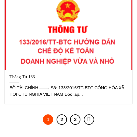
Thông Tư 133
BỘ TÀI CHÍNH ——- Số: 133/2016/TT-BTC CỘNG HÒA XÃ
HỘI CHỦ NGHĨA VIỆT NAM Độc lập...
1
2
3