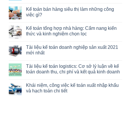
Không
có
Kế toán bán hàng siêu thị làm những công
bình
luận
việc gì?
ở
Một
Không
số
có
Kế toán tổng hợp nhà hàng: Cẩm nang kiến
vấn
bình
đề
luận
thức và kinh nghiệm chọn lọc
về
ở
kế
Kế
Không
toán
toán
có
Tài liệu kế toán doanh nghiệp sản xuất 2021
doanh
bán
bình
thu
hàng
luận
mới nhất
trong
siêu
ở
thương
thị
Kế
Không
mại
làm
toán
có
Tài liệu kế toán logistics: Cơ sở lý luận về kế
điện
những
tổng
bình
tử
công
hợp
luận
toán doanh thu, chi phí và kết quả kinh doanh
việc
nhà
ở
gì?
hàng:
Tài
Không
Cẩm
liệu
có
Khái niệm, công việc kế toán xuất nhập khẩu
nang
kế
bình
kiến
toán
luận
và hạch toán chi tiết
thức
doanh
ở
và
nghiệp
Tài
Không
kinh
sản
liệu
có
nghiệm
xuất
kế
bình
chọn
2021
toán
luận
lọc
mới
logistics:
ở
nhất
Cơ
Khái
sở
niệm,
lý
công
luận
việc
về
kế