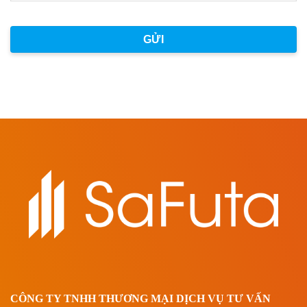
CÔNG TY TNHH THƯƠNG MẠI DỊCH VỤ TƯ VẤN